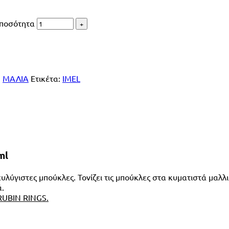
ποσότητα
,
ΜΑΛΙΑ
Ετικέτα:
IMEL
ml
υλύγιστες μπούκλες. Τονίζει τις μπούκλες στα κυματιστά μαλλι
ά.
 RUBIN RINGS.