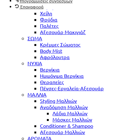
Μάτια
Υπογραμμίσεις συνδέσμων
Επαναφορά
Ζυγωματικά
Χείλη
Φρύδια
Παλέτες
Αξεσουάρ Μακιγιάζ
ΣΩΜΑ
Κρέμμες Σώματος
Body Mist
Αφρόλουτρα
ΝΥΧΙΑ
Βερνίκια
Ημιμόνιμα Βερνίκια
Θεραπείες
Πένσες-Εργαλεία-Αξεσουάρ
ΜΑΛΛΙΑ
Styling Μαλλιών
Αναδόμηση Μαλλιών
Λάδια Μαλλιών
Μάσκες Μαλλιών
Conditioner & Shampoo
Αξεσουάρ Μαλλιών
ΑΡΩΜΑΤΑ