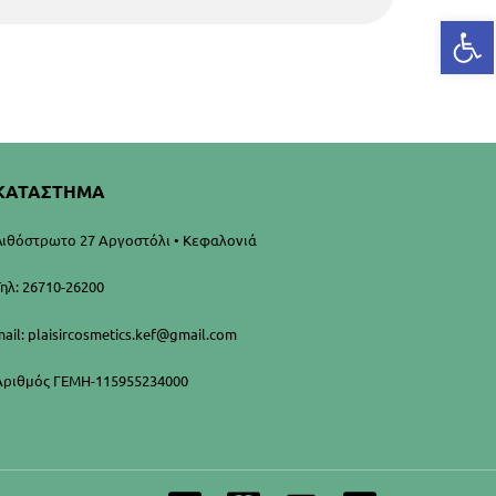
Αν
ΚΑΤΑΣΤΗΜΑ
Λιθόστρωτο 27 Αργοστόλι • Κεφαλονιά
Τηλ: 26710-26200
mail: plaisircosmetics.kef@gmail.com
Αριθμός ΓΕΜΗ-115955234000