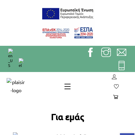
Skip
to
content
Menu
Για εμάς