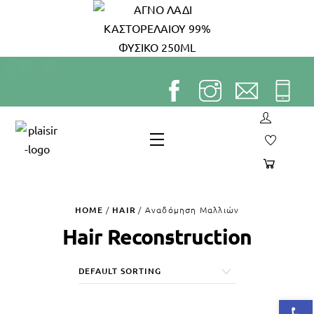
Skip
to
content
Menu
HOME
/
HAIR
/ Αναδόμηση Μαλλιών
Hair Reconstruction
Op